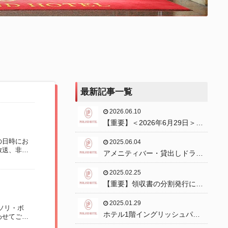
最新記事一覧
2026.06.10
【重要】＜2026年6月29日＞消
防訓練実施のお知らせ
の日時にお
2025.06.04
放送、非常
アメニティバー・貸出しドライ
ヤーのご案内
2025.02.25
【重要】領収書の分割発行に関
してのお知らせ
2025.01.29
ソリ・ボ
ホテル1階イングリッシュパブ
わせてご自
のご案内