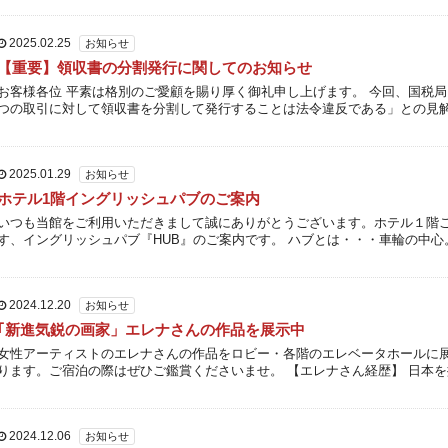
2025.02.25
お知らせ
【重要】領収書の分割発行に関してのお知らせ
お客様各位 平素は格別のご愛顧を賜り厚く御礼申し上げます。 今回、国税
つの取引に対して領収書を分割して発行することは法令違反である」との見
ました為、インボイス制度への対応を含め1室1泊あたりの領収書の […]
2025.01.29
お知らせ
ホテル1階イングリッシュパブのご案内
いつも当館をご利用いただきまして誠にありがとうございます。ホテル１階
す、イングリッシュパブ『HUB』のご案内です。 ハブとは・・・車輪の中心
て、人の集まるところ。 仕事を終えたビジネスマンたちが集まってくる […]
2024.12.20
お知らせ
｢新進気鋭の画家」エレナさんの作品を展示中
女性アーティストのエレナさんの作品をロビー・各階のエレベータホールに
ります。ご宿泊の際はぜひご鑑賞くださいませ。 【エレナさん経歴】 日本
動する画家。 中学校で数学の授業についていけず、現実逃避をし自 […]
2024.12.06
お知らせ