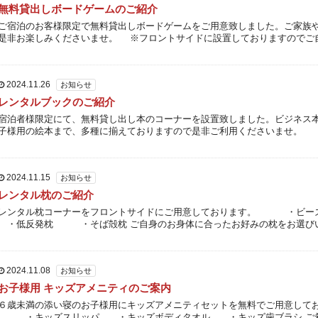
無料貸出しボードゲームのご紹介
ご宿泊のお客様限定で無料貸出しボードゲームをご用意致しました。ご家族
是非お楽しみくださいませ。 ※フロントサイドに設置しておりますのでご
利用くださいませ。
2024.11.26
お知らせ
レンタルブックのご紹介
宿泊者様限定にて、無料貸し出し本のコーナーを設置致しました。ビジネス
子様用の絵本まで、多種に揃えておりますので是非ご利用くださいませ。
2024.11.15
お知らせ
レンタル枕のご紹介
レンタル枕コーナーをフロントサイドにご用意しております。 ・
・低反発枕 ・そば殻枕 ご自身のお身体に合ったお好みの枕をお選び
き、ごゆっくりお休みくださいませ。 ※数に限りがございますので、 […]
2024.11.08
お知らせ
お子様用 キッズアメニティのご案内
６歳未満の添い寝のお子様用にキッズアメニティセットを無料でご用意して
・キッズスリッパ ・キッズボディタオル ・キッズ歯ブラシ ご