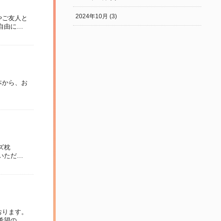
2024年10月 (3)
やご友人と
自由にご
本から、お
ビーズ枕
いただ
おります。
希望の際